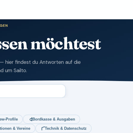
AGEN
issen möchtest
— hier findest du Antworten auf die
d um Sailto.
ew-Profile
Bordkasse & Ausgaben
tionen & Vereine
Technik & Datenschutz