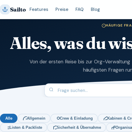
Zum
Sailto
Features
Preise
FAQ
Blog
Inhalt
springen
HÄUFIGE FR
Alles, was du w
Von der ersten Reise bis zur Org-Verwaltung 
häufigsten Fragen run
Alle
Allgemein
Crew & Einladung
Kabinen & Cr
Listen & Packliste
Sicherheit & Übernahme
Organisa