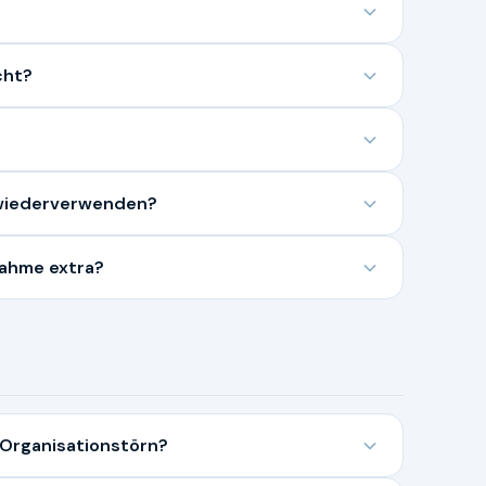
cht?
 wiederverwenden?
nahme extra?
 Organisationstörn?